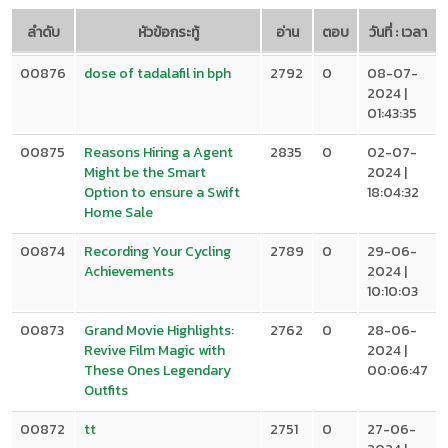
ลำดับ
หัวข้อกระทู้
อ่าน
ตอบ
วันที่ : เวลา
00876
dose of tadalafil in bph
2792
0
08-07-
2024 |
01:43:35
00875
Reasons Hiring a Agent
2835
0
02-07-
Might be the Smart
2024 |
Option to ensure a Swift
18:04:32
Home Sale
00874
Recording Your Cycling
2789
0
29-06-
Achievements
2024 |
10:10:03
00873
Grand Movie Highlights:
2762
0
28-06-
Revive Film Magic with
2024 |
These Ones Legendary
00:06:47
Outfits
00872
tt
2751
0
27-06-