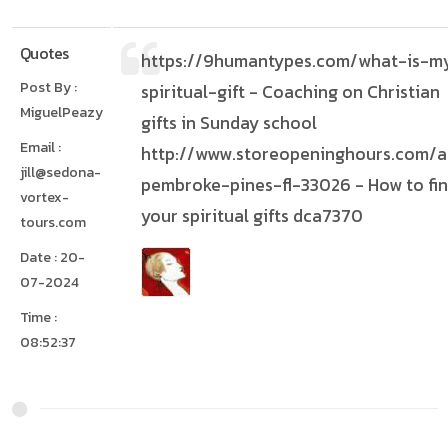
Quotes
https://9humantypes.com/what-is-m
Post By :
spiritual-gift - Coaching on Christian
MiguelPeazy
gifts in Sunday school
Email :
http://www.storeopeninghours.com/a
jill@sedona-
pembroke-pines-fl-33026 - How to fi
vortex-
your spiritual gifts dca7370
tours.com
Date : 20-
07-2024
Time :
08:52:37