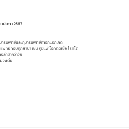
3
พทย์สภา 2567
มารแพทย์และกุมารแพทย์ทารกแรกเกิด
แพทย์ครบทุกสาขา เช่น ภูมิแพ้ โรคติดเชื้อ โรคไต
ล่าช้ากว่าวัย
มจะเตี้ย