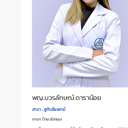
พญ.บวรลักษณ์ ดาราน้อย
สาขา : สูตินรีแพทย์
ภาษา ไทย อังกฤษ