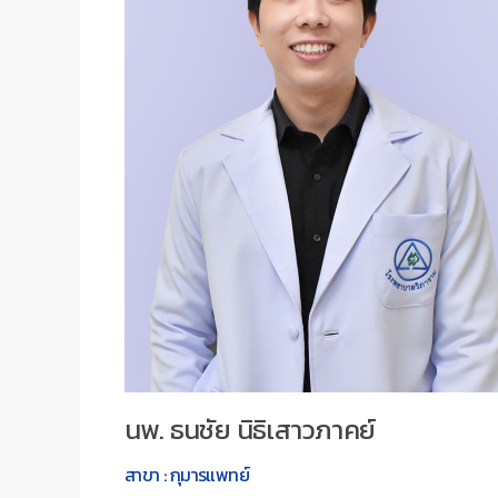
นพ. ธนชัย นิธิเสาวภาคย์
สาขา : กุมารแพทย์