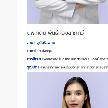
นพ.กิตติ พันธ์ทองลาภทวี
สาขา : สูตินรีแพทย์
ภาษา
ไทย, อังกฤษ
การศึกษา
แพทยศาสตร์บัณฑิต มหาวิทยาลัยมหิดล ปี พ.ศ.
วุฒิบัตร
สาขาสูติศาสตร์-นรีเวชวิทยา จากราชวิทยาลัยสูต