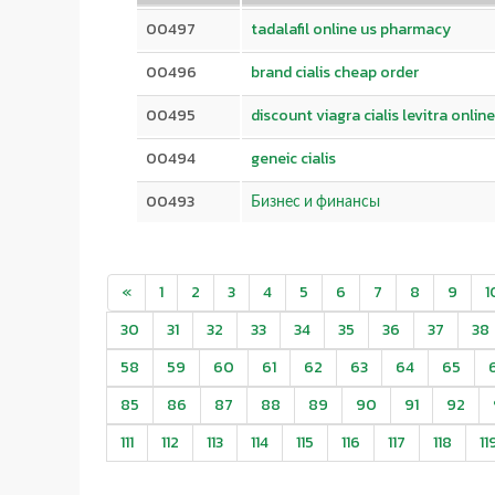
00497
tadalafil online us pharmacy
00496
brand cialis cheap order
00495
discount viagra cialis levitra onli
00494
geneic cialis
00493
Бизнес и финансы
«
1
2
3
4
5
6
7
8
9
1
30
31
32
33
34
35
36
37
38
58
59
60
61
62
63
64
65
85
86
87
88
89
90
91
92
111
112
113
114
115
116
117
118
11