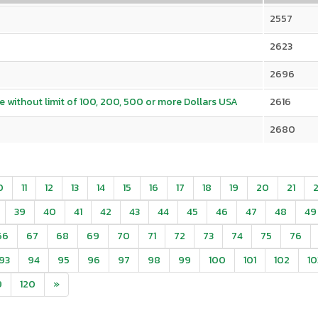
2557
2623
2696
 without limit of 100, 200, 500 or more Dollars USA
2616
2680
0
11
12
13
14
15
16
17
18
19
20
21
39
40
41
42
43
44
45
46
47
48
49
66
67
68
69
70
71
72
73
74
75
76
93
94
95
96
97
98
99
100
101
102
10
9
120
»