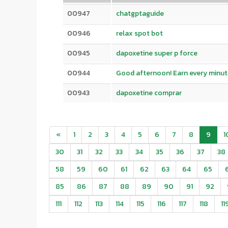
00947
chatgptaguide
00946
relax spot bot
00945
dapoxetine super p force
00944
Good afternoon! Earn every minute
00943
dapoxetine comprar
«
1
2
3
4
5
6
7
8
9
1
30
31
32
33
34
35
36
37
38
58
59
60
61
62
63
64
65
85
86
87
88
89
90
91
92
111
112
113
114
115
116
117
118
11