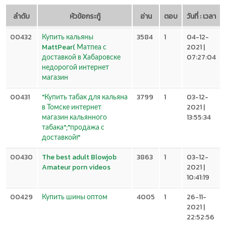
ลำดับ
หัวข้อกระทู้
อ่าน
ตอบ
วันที่ : เวลา
00432
Купить кальяны
3584
1
04-12-
MattPear( Матпеа с
2021 |
доставкой в Хабаровске
07:27:04
недорогой интернет
магазин
00431
"Купить табак для кальяна
3799
1
03-12-
в Томске интернет
2021 |
магазин кальянного
13:55:34
табака";"продажа с
доставкой!"
00430
The best adult Blowjob
3863
1
03-12-
Amateur porn videos
2021 |
10:41:19
00429
Купить шины оптом
4005
1
26-11-
2021 |
22:52:56