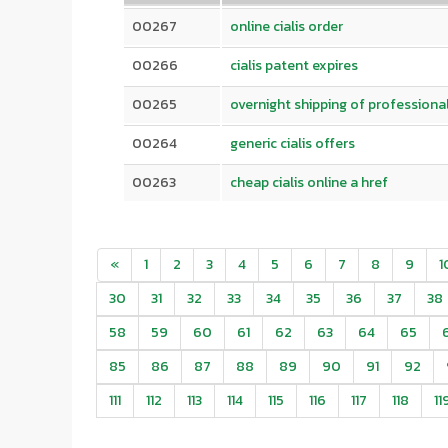
00267
online cialis order
00266
cialis patent expires
00265
overnight shipping of professional 
00264
generic cialis offers
00263
cheap cialis online a href
«
1
2
3
4
5
6
7
8
9
1
30
31
32
33
34
35
36
37
38
58
59
60
61
62
63
64
65
85
86
87
88
89
90
91
92
111
112
113
114
115
116
117
118
11