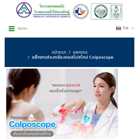
TH
MENU
หน้าแรก
แพคเกจ
แพ็กเกจส่องกล้องคอลโปสโคป Colposcope