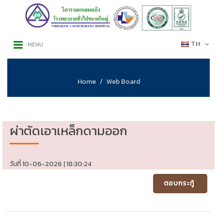
TH
MENU
Home
Web Board
ผ่าตัดเอาเหล็กดามออก
วันที่ 10-06-2026 | 18:30:24
ตอบกระทู้