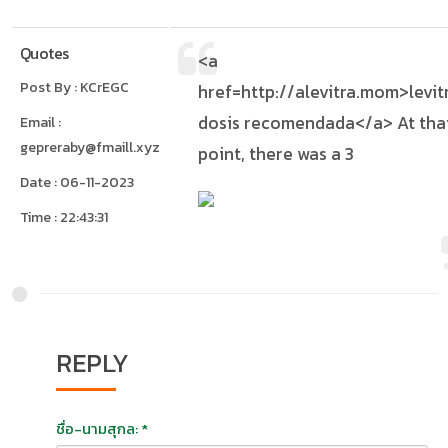
Quotes
<a
Post By : KCrEGC
href=http://alevitra.mom>levit
dosis recomendada</a> At tha
Email :
gepreraby@fmaill.xyz
point, there was a 3
Date : 06-11-2023
Time : 22:43:31
REPLY
ชื่อ-นามสุกล: *