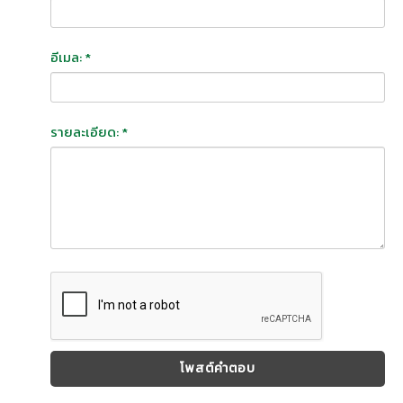
อีเมล: *
รายละเอียด: *
โพสต์คำตอบ