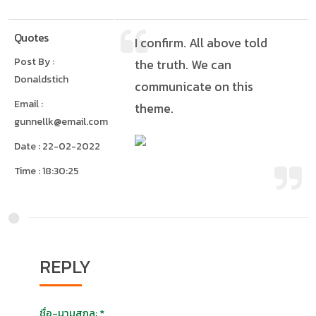
Quotes
I confirm. All above told
Post By :
the truth. We can
Donaldstich
communicate on this
Email :
theme.
gunnellk@email.com
Date : 22-02-2022
Time : 18:30:25
REPLY
ชื่อ-นามสุกล: *