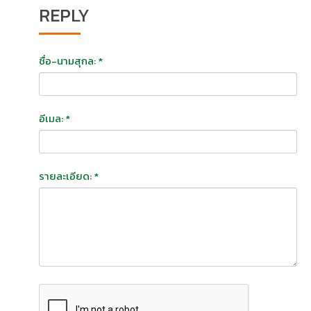
REPLY
ชื่อ-นามสุกล: *
อีเมล: *
รายละเอียด: *