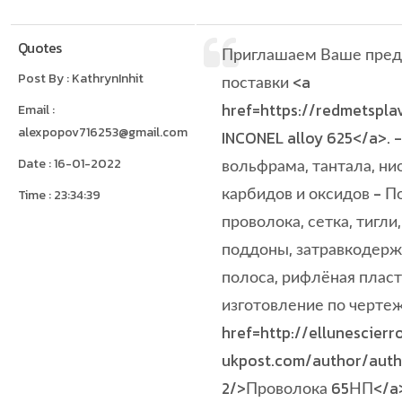
Quotes
Приглашаем Ваше предп
Post By : KathrynInhit
поставки <a
href=https://redmetspla
Email :
alexpopov716253@gmail.com
INCONEL alloy 625</a>.
Date : 16-01-2022
вольфрама, тантала, нио
карбидов и оксидов - П
Time : 23:34:39
проволока, сетка, тигли,
поддоны, затравкодержа
полоса, рифлёная пласт
изготовление по чертеж
href=http://ellunescier
ukpost.com/author/aut
2/>Проволока 65НП</a> 