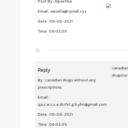
Post By : bipseTisa
Email : wasella@rqmail.xyz
Date : 08-08-2021
Time : 06:02:09
canadian
Reply
drugstor
By : canadian drugs without any
prescriptions
Email :
qa.z.w.s.x.e.dcrfvt.g.b.yhn@gmail.com
Date : 08-08-2021
Time : 06:02:09