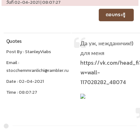
วันที่ 02-04-2021 | 08:07:27
ตอบกระทู้
Quotes
Да уж, нежданнчик!)
Post By : StanleyViabs
для меня
https://vk.com/head_fi
Email :
stocchemmranlichi@rambler.ru
w=wall-
Date : 02-04-2021
117028282_48074
Time : 08:07:27