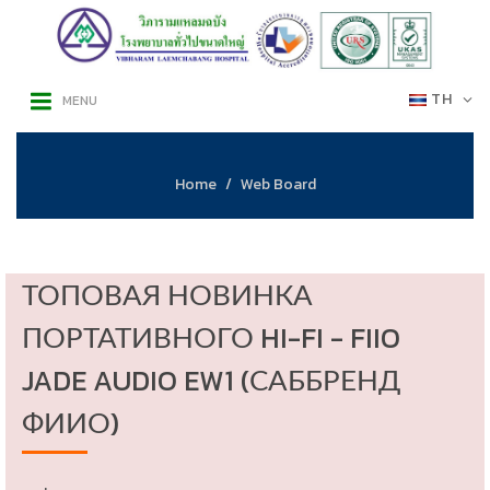
TH
MENU
Home
Web Board
ТОПОВАЯ НОВИНКА
ПОРТАТИВНОГО HI-FI - FIIO
JADE AUDIO EW1 (САББРЕНД
ФИИО)