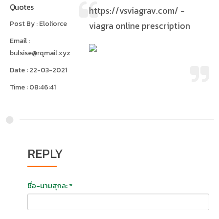
Quotes
https://vsviagrav.com/ -
Post By : Eloliorce
viagra online prescription
Email :
bulsise@rqmail.xyz
Date : 22-03-2021
Time : 08:46:41
REPLY
ชื่อ-นามสุกล: *