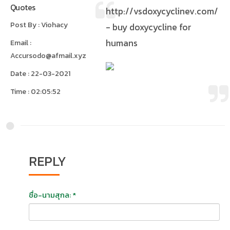
Quotes
http://vsdoxycyclinev.com/
Post By : Viohacy
- buy doxycycline for
humans
Email :
Accursodo@afmail.xyz
Date : 22-03-2021
Time : 02:05:52
REPLY
ชื่อ-นามสุกล: *