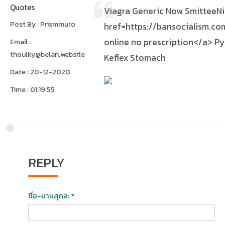
Quotes
Viagra Generic Now SmitteeNi
Post By : Prismmuro
href=https://bansocialism.com
online no prescription</a> P
Email :
thoulky@belan.website
Keflex Stomach
Date : 20-12-2020
Time : 01:19:55
REPLY
ชื่อ-นามสุกล: *