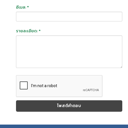
อีเมล: *
รายละเอียด: *
โพสต์คำตอบ