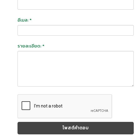
อีเมล: *
รายละเอียด: *
โพสต์คำตอบ