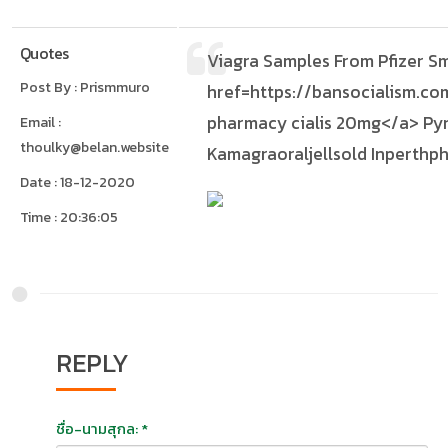
Quotes
Viagra Samples From Pfizer Sm
Post By : Prismmuro
href=https://bansocialism.c
pharmacy cialis 20mg</a> Py
Email :
thoulky@belan.website
Kamagraoraljellsold Inperth
Date : 18-12-2020
Time : 20:36:05
REPLY
ชื่อ-นามสุกล: *